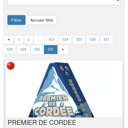
Filtrer
Annuler filtre
◄
1
2
…
323
324
325
326
327
328
329
330
331
►
PREMIER DE CORDEE