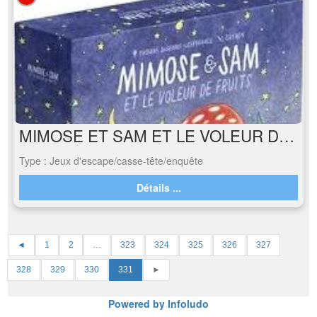
MIMOSE ET SAM ET LE VOLEUR DE FRUITS
Type : Jeux d'escape/casse-tête/enquête
Détails ...
◄
1
2
…
323
324
325
326
327
328
329
330
331
►
Powered by Infoludo