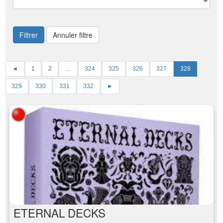
Filtrer
Annuler filtre
◄
1
2
…
324
325
326
327
328
329
330
331
332
►
ETERNAL DECKS