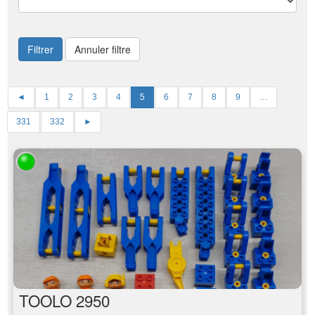
Filtrer
Annuler filtre
◄
1
2
3
4
5
6
7
8
9
…
331
332
►
TOOLO 2950